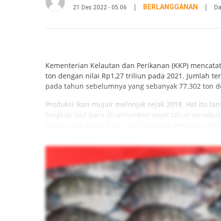
BERLANGGANAN
21 Des 2022 - 05.06
Da
Kementerian Kelautan dan Perikanan (KKP) mencatat
ton dengan nilai Rp1,27 triliun pada 2021. Jumlah
pada tahun sebelumnya yang sebanyak 77.302 ton den
Produksi ikan mujair melonjak sejak 2018. Hal itu la
tangkap laut baru dicantumkan sejak tahun tersebut 
hanya yang berasal dari hasil tangkap perairan umu