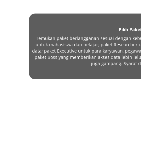
Pilih Pake
Temukan paket berlangganan sesuai dengan kebu
untuk mahasiswa dan pelajar; paket Researcher un
data; paket Executive untuk para karyawan, pegawa
paket Boss yang memberikan akses data lebih l
juga gampang. Syarat d