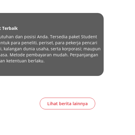
t Terbaik
tuhan dan posisi Anda. Tersedia paket Student
tuk para peneliti, periset, para pekerja pencari
i, kalangan dunia usaha, serta korporasi; maupun
eluasa. Metode pembayaran mudah. Perpanjangan
an ketentuan berlaku.
Lihat berita lainnya