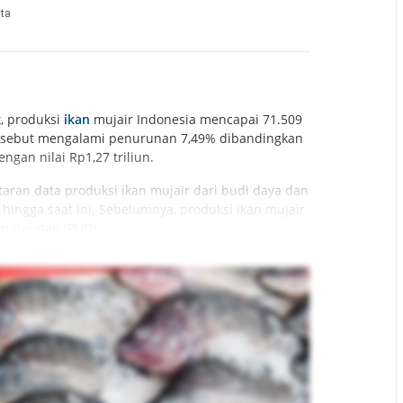
ta
, produksi
ikan
mujair Indonesia mencapai 71.509
 tersebut mengalami penurunan 7,49% dibandingkan
gan nilai Rp1,27 triliun.
ntaran data produksi ikan mujair dari budi daya dan
hingga saat ini. Sebelumnya, produksi ikan mujair
m daratan (PUD).