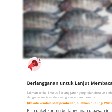
Berlangganan untuk Lanjut Membac
Nikmati artikel khusus Berlangganan yang telah disusun ole
dengan visualisasi data yang akurat dan menarik.
Jika ada kendala saat pembelian, silahkan hubungi
WA:
Pilih paket konten berlangganan dibawah ini: