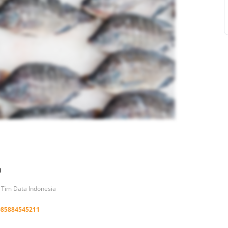
a
h Tim Data Indonesia
085884545211