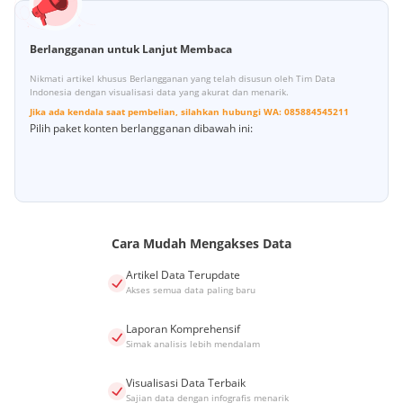
Berlangganan untuk Lanjut Membaca
Nikmati artikel khusus Berlangganan yang telah disusun oleh Tim Data
Indonesia dengan visualisasi data yang akurat dan menarik.
Jika ada kendala saat pembelian, silahkan hubungi
WA:
085884545211
Pilih paket konten berlangganan dibawah ini:
Cara Mudah Mengakses Data
Artikel Data Terupdate
Akses semua data paling baru
Laporan Komprehensif
Simak analisis lebih mendalam
Visualisasi Data Terbaik
Sajian data dengan infografis menarik