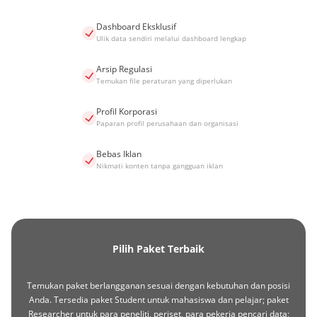
Dashboard Eksklusif
Ulik data sendiri melalui dashboard lengkap
Arsip Regulasi
Temukan file peraturan yang diperlukan
Profil Korporasi
Paparan profil perusahaan dan organisasi
Bebas Iklan
Nikmati konten tanpa gangguan iklan
Pilih Paket Terbaik
Temukan paket berlangganan sesuai dengan kebutuhan dan posisi
Anda. Tersedia paket Student untuk mahasiswa dan pelajar; paket
Researcher untuk para peneliti, periset, para pekerja pencari data;