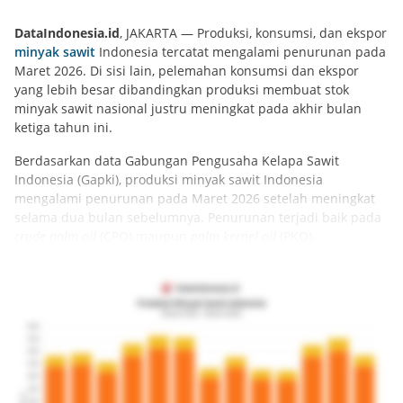
DataIndonesia.id
, JAKARTA — Produksi, konsumsi, dan ekspor
minyak sawit
Indonesia tercatat mengalami penurunan pada
Maret 2026. Di sisi lain, pelemahan konsumsi dan ekspor
yang lebih besar dibandingkan produksi membuat stok
minyak sawit nasional justru meningkat pada akhir bulan
ketiga tahun ini.
Berdasarkan data Gabungan Pengusaha Kelapa Sawit
Indonesia (Gapki), produksi minyak sawit Indonesia
mengalami penurunan pada Maret 2026 setelah meningkat
selama dua bulan sebelumnya. Penurunan terjadi baik pada
crude palm oil
(CPO) maupun
palm kernel oil
(PKO).