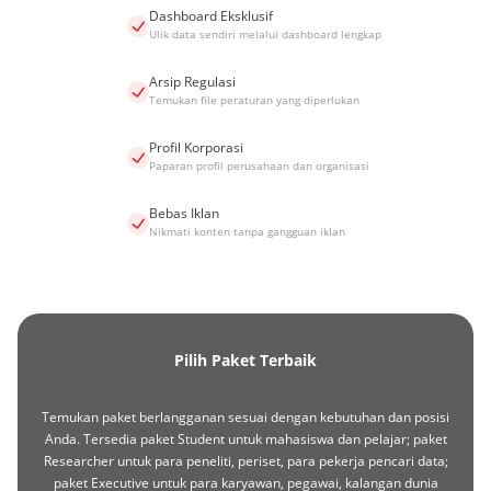
Dashboard Eksklusif
Ulik data sendiri melalui dashboard lengkap
Arsip Regulasi
Temukan file peraturan yang diperlukan
Profil Korporasi
Paparan profil perusahaan dan organisasi
Bebas Iklan
Nikmati konten tanpa gangguan iklan
Pilih Paket Terbaik
Temukan paket berlangganan sesuai dengan kebutuhan dan posisi
Anda. Tersedia paket Student untuk mahasiswa dan pelajar; paket
Researcher untuk para peneliti, periset, para pekerja pencari data;
paket Executive untuk para karyawan, pegawai, kalangan dunia