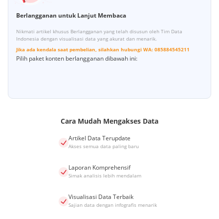
Berlangganan untuk Lanjut Membaca
Nikmati artikel khusus Berlangganan yang telah disusun oleh Tim Data
Indonesia dengan visualisasi data yang akurat dan menarik.
Jika ada kendala saat pembelian, silahkan hubungi
WA:
085884545211
Pilih paket konten berlangganan dibawah ini:
Cara Mudah Mengakses Data
Artikel Data Terupdate
Akses semua data paling baru
Laporan Komprehensif
Simak analisis lebih mendalam
Visualisasi Data Terbaik
Sajian data dengan infografis menarik