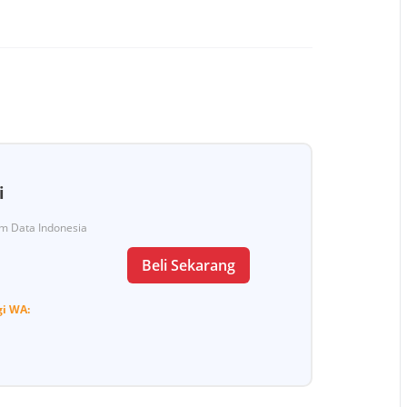
i
Tim Data Indonesia
Beli Sekarang
gi
WA: