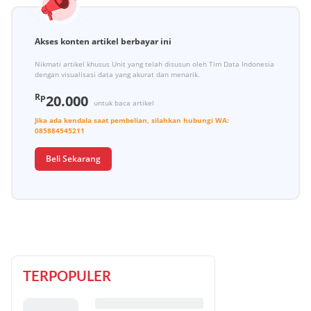
Akses konten artikel berbayar ini
Nikmati artikel khusus Unit yang telah disusun oleh Tim Data Indonesia
dengan visualisasi data yang akurat dan menarik.
Rp
20.000
untuk baca artikel
Jika ada kendala saat pembelian, silahkan hubungi
WA:
085884545211
Beli Sekarang
TERPOPULER