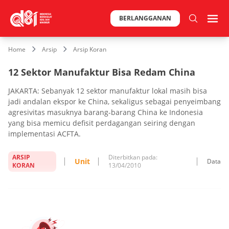
BERLANGGANAN
Home
Arsip
Arsip Koran
12 Sektor Manufaktur Bisa Redam China
JAKARTA: Sebanyak 12 sektor manufaktur lokal masih bisa
jadi andalan ekspor ke China, sekaligus sebagai penyeimbang
agresivitas masuknya barang-barang China ke Indonesia
yang bisa memicu defisit perdagangan seiring dengan
implementasi ACFTA.
ARSIP
Diterbitkan pada:
Unit
Data
KORAN
13/04/2010