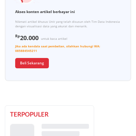
Akses konten artikel berbayar ini
Nikmati artikel khusus Unit yang telah disusun oleh Tim Data Indonesia
dengan visualisasi data yang akurat dan menarik.
Rp
20.000
untuk baca artikel
Jika ada kendala saat pembelian, silahkan hubungi
WA:
085884545211
Beli Sekarang
TERPOPULER