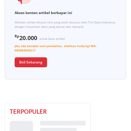
Akses konten artikel berbayar ini
Nikmati artikel khusus Unit yang telah disusun oleh Tim Data Indonesia
dengan visualisasi data yang akurat dan menarik.
Rp
20.000
untuk baca artikel
Jika ada kendala saat pembelian, silahkan hubungi
WA:
085884545211
Beli Sekarang
TERPOPULER