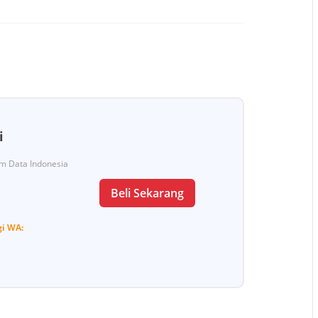
i
Tim Data Indonesia
Beli Sekarang
gi
WA: