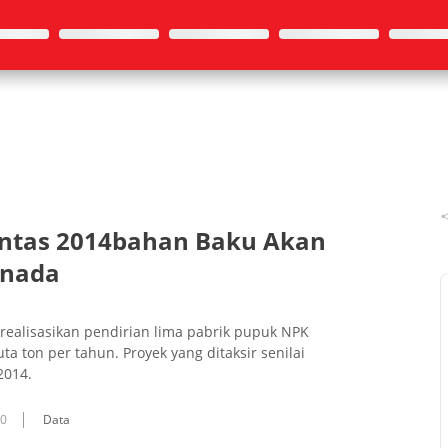
untas 2014bahan Baku Akan
anada
ealisasikan pendirian lima pabrik pupuk NPK
ta ton per tahun. Proyek yang ditaksir senilai
2014.
10
Data