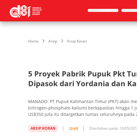
Home
Arsip
Arsip Koran
5 Proyek Pabrik Pupuk Pkt T
Dipasok dari Yordania dan K
MANADO: PT Pupuk Kalimantan Timur (PKT) akan mer
(nitrogen-phosphate-kalium) berkapasitas hingga 1 ju
US$350 juta itu ditargetkan tuntas seluruhnya pada 
Unit
ARSIP KORAN
Diterbitkan pada:
10/05/20