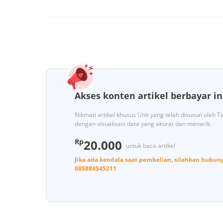
Akses konten artikel berbayar in
Nikmati artikel khusus Unit yang telah disusun oleh 
dengan visualisasi data yang akurat dan menarik.
Rp
20.000
untuk baca artikel
Jika ada kendala saat pembelian, silahkan hubun
085884545211