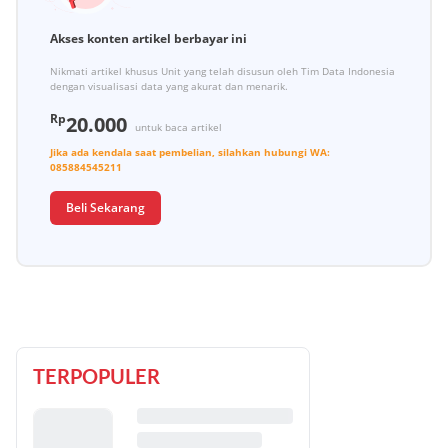
Akses konten artikel berbayar ini
Nikmati artikel khusus Unit yang telah disusun oleh Tim Data Indonesia
dengan visualisasi data yang akurat dan menarik.
Rp
20.000
untuk baca artikel
Jika ada kendala saat pembelian, silahkan hubungi
WA:
085884545211
Beli Sekarang
TERPOPULER