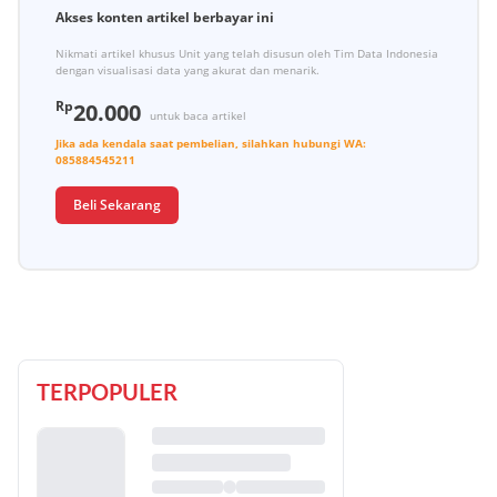
Akses konten artikel berbayar ini
Nikmati artikel khusus Unit yang telah disusun oleh Tim Data Indonesia
dengan visualisasi data yang akurat dan menarik.
Rp
20.000
untuk baca artikel
Jika ada kendala saat pembelian, silahkan hubungi
WA:
085884545211
Beli Sekarang
TERPOPULER