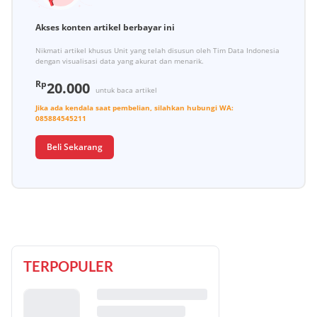
Akses konten artikel berbayar ini
Nikmati artikel khusus Unit yang telah disusun oleh Tim Data Indonesia
dengan visualisasi data yang akurat dan menarik.
Rp
20.000
untuk baca artikel
Jika ada kendala saat pembelian, silahkan hubungi
WA:
085884545211
Beli Sekarang
TERPOPULER