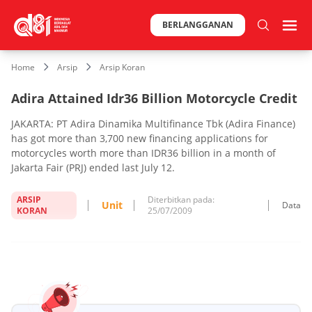
BERLANGGANAN
Home
Arsip
Arsip Koran
Adira Attained Idr36 Billion Motorcycle Credit
JAKARTA: PT Adira Dinamika Multifinance Tbk (Adira Finance)
has got more than 3,700 new financing applications for
motorcycles worth more than IDR36 billion in a month of
Jakarta Fair (PRJ) ended last July 12.
ARSIP
Diterbitkan pada:
Unit
Data
KORAN
25/07/2009