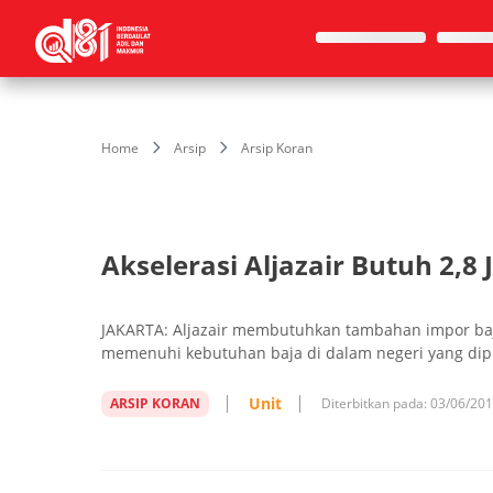
Home
Arsip
Arsip Koran
Akselerasi Aljazair Butuh 2,8 
JAKARTA: Aljazair membutuhkan tambahan impor baja
memenuhi kebutuhan baja di dalam negeri yang dipr
Unit
ARSIP KORAN
Diterbitkan pada:
03/06/20