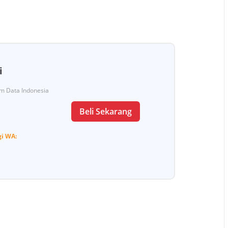
i
Tim Data Indonesia
Beli Sekarang
gi
WA: