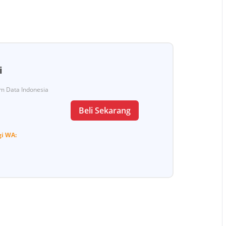
i
Tim Data Indonesia
Beli Sekarang
gi
WA: