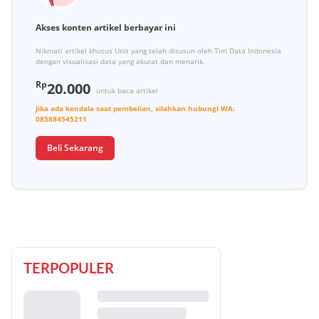
Akses konten artikel berbayar ini
Nikmati artikel khusus Unit yang telah disusun oleh Tim Data Indonesia
dengan visualisasi data yang akurat dan menarik.
Rp
20.000
untuk baca artikel
Jika ada kendala saat pembelian, silahkan hubungi
WA:
085884545211
Beli Sekarang
TERPOPULER