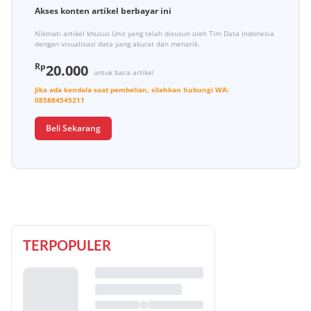
Akses konten artikel berbayar ini
Nikmati artikel khusus Unit yang telah disusun oleh Tim Data Indonesia
dengan visualisasi data yang akurat dan menarik.
Rp
20.000
untuk baca artikel
Jika ada kendala saat pembelian, silahkan hubungi
WA:
085884545211
Beli Sekarang
TERPOPULER