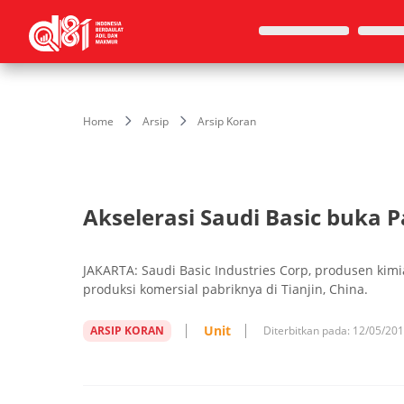
Home
Arsip
Arsip Koran
Akselerasi Saudi Basic buka 
JAKARTA: Saudi Basic Industries Corp, produsen kimia
produksi komersial pabriknya di Tianjin, China.
Unit
ARSIP KORAN
Diterbitkan pada:
12/05/20