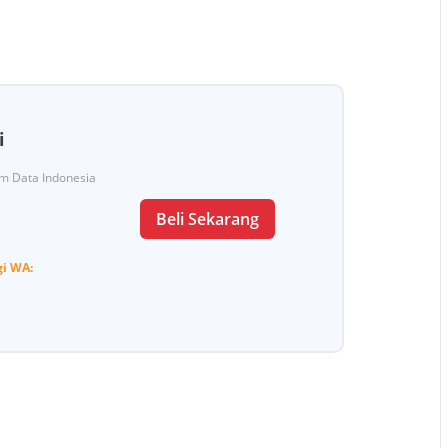
i
Tim Data Indonesia
Beli Sekarang
gi
WA: