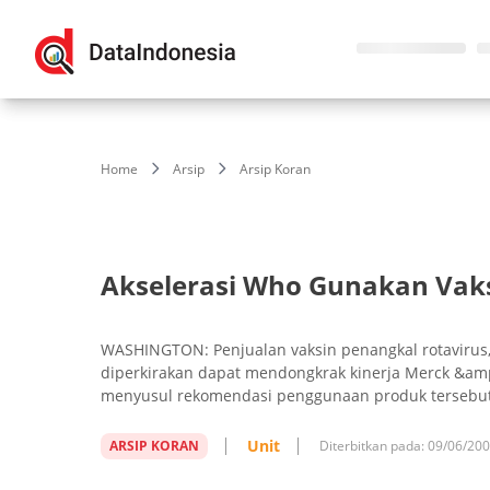
Home
Arsip
Arsip Koran
Akselerasi Who Gunakan Vak
WASHINGTON: Penjualan vaksin penangkal rotavirus, 
diperkirakan dapat mendongkrak kinerja Merck &amp;
menyusul rekomendasi penggunaan produk tersebut 
Unit
ARSIP KORAN
Diterbitkan pada:
09/06/20