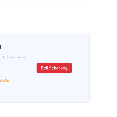
i
Tim Data Indonesia
Beli Sekarang
gi
WA: