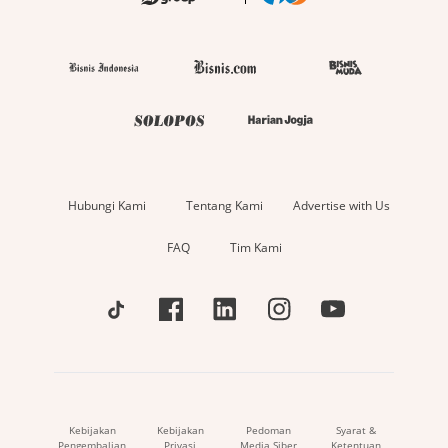
Hubungi Kami
Tentang Kami
Advertise with Us
FAQ
Tim Kami
Kebijakan
Kebijakan
Pedoman
Syarat &
Pengembalian
Privasi
Media Siber
Ketentuan