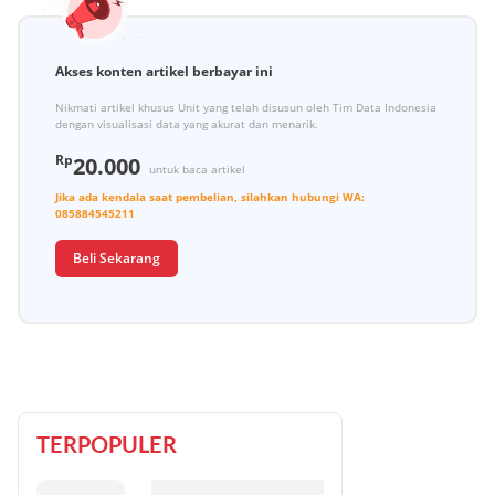
Akses konten artikel berbayar ini
Nikmati artikel khusus Unit yang telah disusun oleh Tim Data Indonesia
dengan visualisasi data yang akurat dan menarik.
Rp
20.000
untuk baca artikel
Jika ada kendala saat pembelian, silahkan hubungi
WA:
085884545211
Beli Sekarang
TERPOPULER