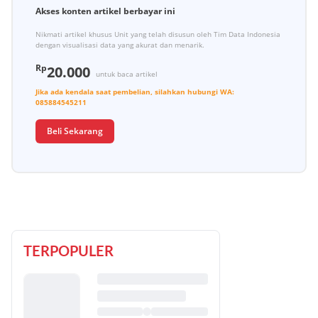
Akses konten artikel berbayar ini
Nikmati artikel khusus Unit yang telah disusun oleh Tim Data Indonesia
dengan visualisasi data yang akurat dan menarik.
Rp
20.000
untuk baca artikel
Jika ada kendala saat pembelian, silahkan hubungi
WA:
085884545211
Beli Sekarang
TERPOPULER