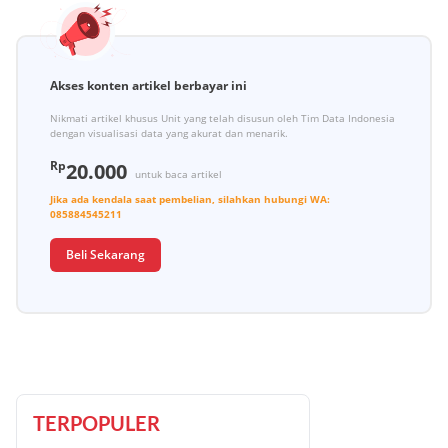
Akses konten artikel berbayar ini
Nikmati artikel khusus Unit yang telah disusun oleh Tim Data Indonesia
dengan visualisasi data yang akurat dan menarik.
Rp
20.000
untuk baca artikel
Jika ada kendala saat pembelian, silahkan hubungi
WA:
085884545211
Beli Sekarang
TERPOPULER