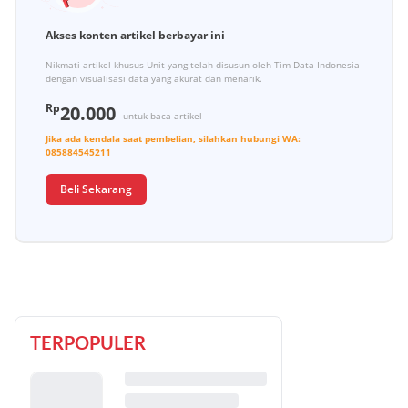
Akses konten artikel berbayar ini
Nikmati artikel khusus Unit yang telah disusun oleh Tim Data Indonesia
dengan visualisasi data yang akurat dan menarik.
Rp
20.000
untuk baca artikel
Jika ada kendala saat pembelian, silahkan hubungi
WA:
085884545211
Beli Sekarang
TERPOPULER