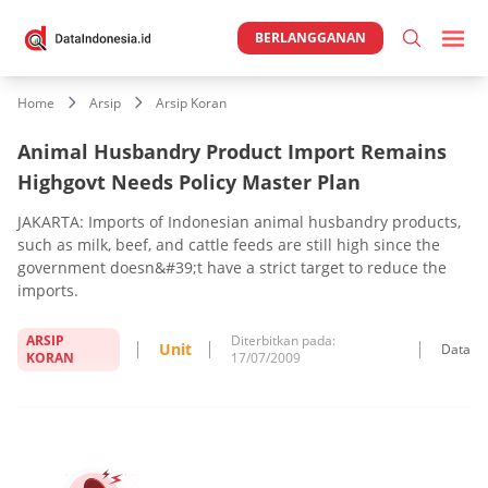
BERLANGGANAN
Home
Arsip
Arsip Koran
Animal Husbandry Product Import Remains
Highgovt Needs Policy Master Plan
JAKARTA: Imports of Indonesian animal husbandry products,
such as milk, beef, and cattle feeds are still high since the
government doesn&#39;t have a strict target to reduce the
imports.
ARSIP
Diterbitkan pada:
Unit
Data
KORAN
17/07/2009