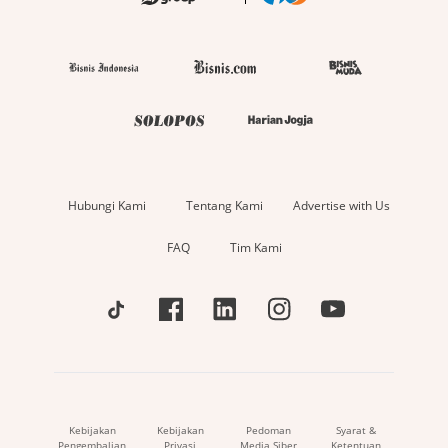
Hubungi Kami
Tentang Kami
Advertise with Us
FAQ
Tim Kami
Kebijakan
Kebijakan
Pedoman
Syarat &
Pengembalian
Privasi
Media Siber
Ketentuan