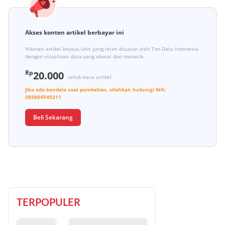
Akses konten artikel berbayar ini
Nikmati artikel khusus Unit yang telah disusun oleh Tim Data Indonesia
dengan visualisasi data yang akurat dan menarik.
Rp
20.000
untuk baca artikel
Jika ada kendala saat pembelian, silahkan hubungi
WA:
085884545211
Beli Sekarang
TERPOPULER