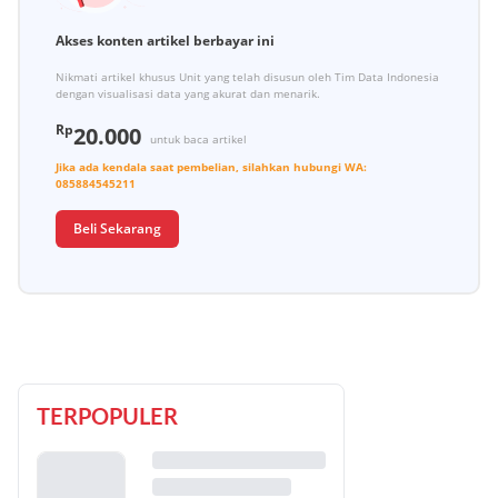
Akses konten artikel berbayar ini
Nikmati artikel khusus Unit yang telah disusun oleh Tim Data Indonesia
dengan visualisasi data yang akurat dan menarik.
Rp
20.000
untuk baca artikel
Jika ada kendala saat pembelian, silahkan hubungi
WA:
085884545211
Beli Sekarang
TERPOPULER