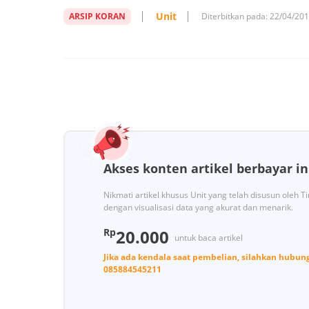
Unit
ARSIP KORAN
Diterbitkan pada:
22/04/20
Akses konten artikel berbayar in
Nikmati artikel khusus Unit yang telah disusun oleh 
dengan visualisasi data yang akurat dan menarik.
Rp
20.000
untuk baca artikel
Jika ada kendala saat pembelian, silahkan hubun
085884545211