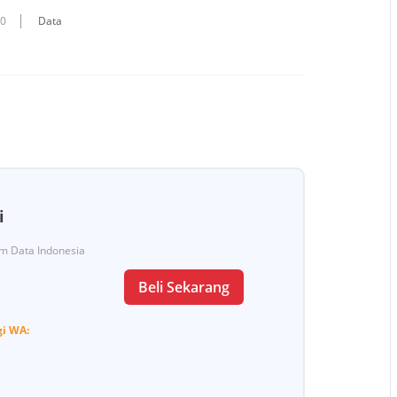
10
Data
i
Tim Data Indonesia
Beli Sekarang
gi
WA: