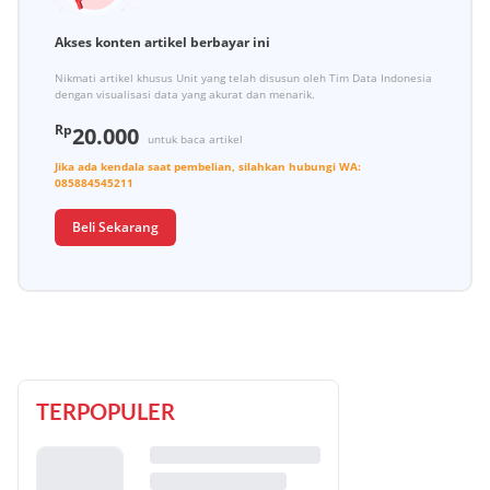
Akses konten artikel berbayar ini
Nikmati artikel khusus Unit yang telah disusun oleh Tim Data Indonesia
dengan visualisasi data yang akurat dan menarik.
Rp
20.000
untuk baca artikel
Jika ada kendala saat pembelian, silahkan hubungi
WA:
085884545211
Beli Sekarang
TERPOPULER