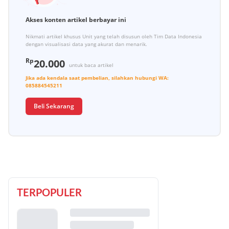
Akses konten artikel berbayar ini
Nikmati artikel khusus Unit yang telah disusun oleh Tim Data Indonesia
dengan visualisasi data yang akurat dan menarik.
Rp
20.000
untuk baca artikel
Jika ada kendala saat pembelian, silahkan hubungi
WA:
085884545211
Beli Sekarang
TERPOPULER