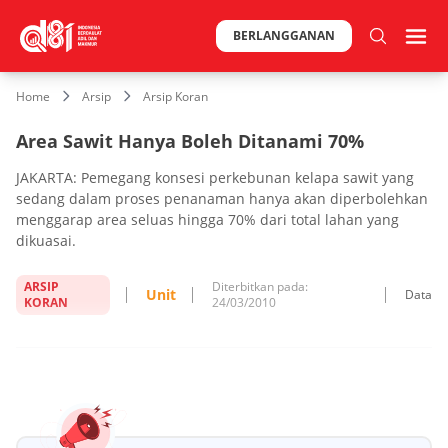
BERLANGGANAN
Home
Arsip
Arsip Koran
Area Sawit Hanya Boleh Ditanami 70%
JAKARTA: Pemegang konsesi perkebunan kelapa sawit yang
sedang dalam proses penanaman hanya akan diperbolehkan
menggarap area seluas hingga 70% dari total lahan yang
dikuasai.
ARSIP
Diterbitkan pada:
Unit
Data
KORAN
24/03/2010