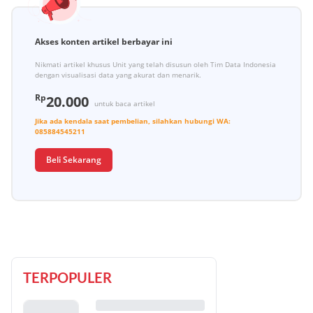
Akses konten artikel berbayar ini
Nikmati artikel khusus Unit yang telah disusun oleh Tim Data Indonesia
dengan visualisasi data yang akurat dan menarik.
Rp
20.000
untuk baca artikel
Jika ada kendala saat pembelian, silahkan hubungi
WA:
085884545211
Beli Sekarang
TERPOPULER