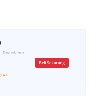
i
Tim Data Indonesia
Beli Sekarang
gi
WA: