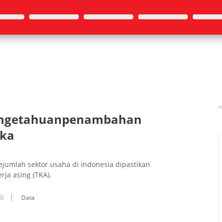
Pengetahuanpenambahan
Tka
jumlah sektor usaha di Indonesia dipastikan
ja asing (TKA).
10
Data