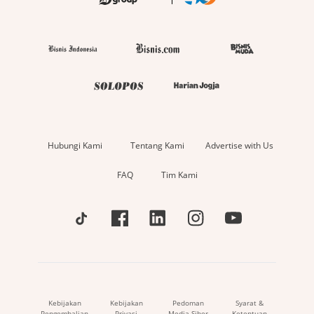
Hubungi Kami
Tentang Kami
Advertise with Us
FAQ
Tim Kami
Kebijakan
Kebijakan
Pedoman
Syarat &
Pengembalian
Privasi
Media Siber
Ketentuan