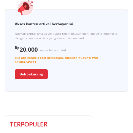
Akses konten artikel berbayar ini
Nikmati artikel khusus Unit yang telah disusun oleh Tim Data Indonesia
dengan visualisasi data yang akurat dan menarik.
Rp
20.000
untuk baca artikel
Jika ada kendala saat pembelian, silahkan hubungi
WA:
085884545211
Beli Sekarang
TERPOPULER