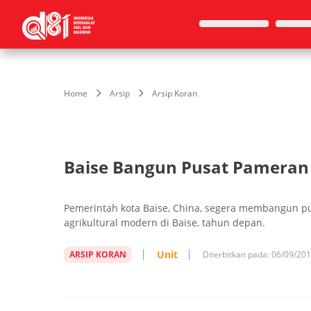
Home
Arsip
Arsip Koran
Baise Bangun Pusat Pameran 
Pemerintah kota Baise, China, segera membangun 
agrikultural modern di Baise, tahun depan.
Unit
ARSIP KORAN
Diterbitkan pada:
06/09/20