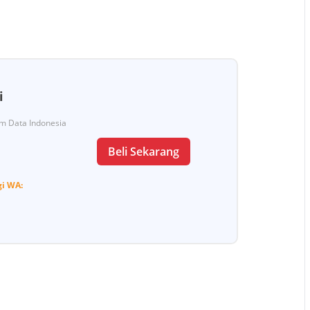
i
Tim Data Indonesia
Beli Sekarang
gi
WA: