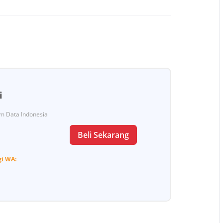
i
Tim Data Indonesia
Beli Sekarang
gi
WA: