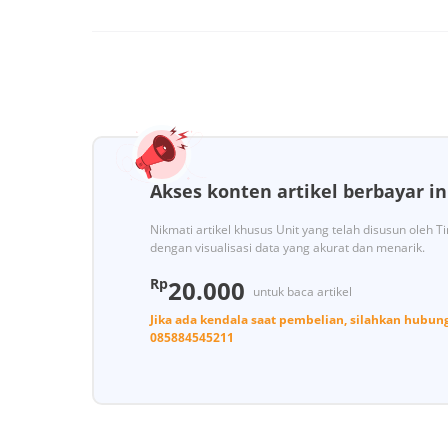
Akses konten artikel berbayar in
Nikmati artikel khusus Unit yang telah disusun oleh 
dengan visualisasi data yang akurat dan menarik.
Rp
20.000
untuk baca artikel
Jika ada kendala saat pembelian, silahkan hubun
085884545211