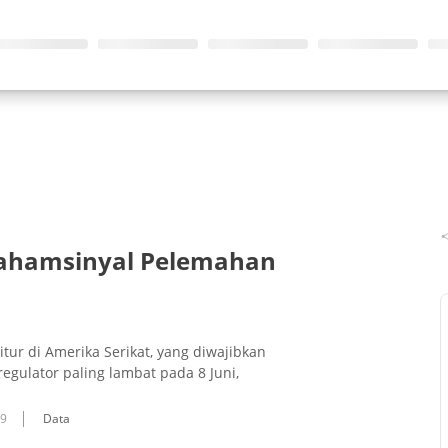
Sahamsinyal Pelemahan
ur di Amerika Serikat, yang diwajibkan
ulator paling lambat pada 8 Juni,
09
Data