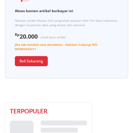
Akses konten artikel berbayar ini
Nikmati artikel khusus Unit yang telah disusun oleh Tim Data Indonesia
dengan visualisasi data yang akurat dan menarik.
Rp
20.000
untuk baca artikel
Jika ada kendala saat pembelian, silahkan hubungi
WA:
085884545211
Beli Sekarang
TERPOPULER