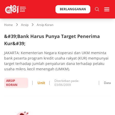
BERLANGGANAN
Home
Arsip
Arsip Koran
&#39;Bank Harus Punya Target Penerima
Kur&#39;
JAKARTA: Kementerian Negara Koperasi dan UKM meminta
bank peserta program kredit usaha rakyat (KUR) mempunyai
target terhadap jumlah penyaluran dana terhadap pelaku
usaha mikro, kecil menengah (UMKM).
ARSIP
Diterbitkan pada:
Unit
Data
KORAN
03/06/2009