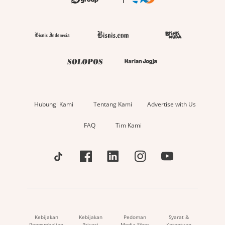
Hubungi Kami
Tentang Kami
Advertise with Us
FAQ
Tim Kami
Kebijakan
Kebijakan
Pedoman
Syarat &
Pengembalian
Privasi
Media Siber
Ketentuan