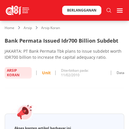
BERLANGGANAN
Home
Arsip
Arsip Koran
Bank Permata Issued Idr700 Billion Subdebt
JAKARTA: PT Bank Permata Tbk plans to issue subdebt worth
IDR700 billion to increase the capital adequacy ratio.
ARSIP
Diterbitkan pada:
Unit
Data
KORAN
11/02/2010
Akses konten artikel berbayar ini