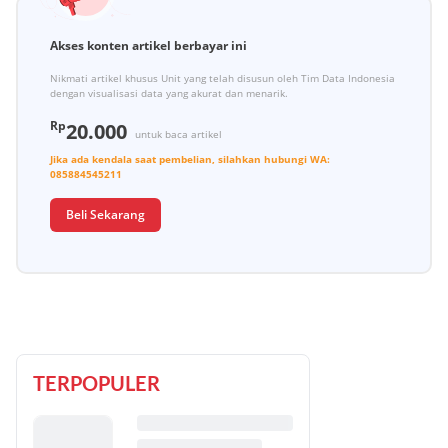
Akses konten artikel berbayar ini
Nikmati artikel khusus Unit yang telah disusun oleh Tim Data Indonesia
dengan visualisasi data yang akurat dan menarik.
Rp
20.000
untuk baca artikel
Jika ada kendala saat pembelian, silahkan hubungi
WA:
085884545211
Beli Sekarang
TERPOPULER