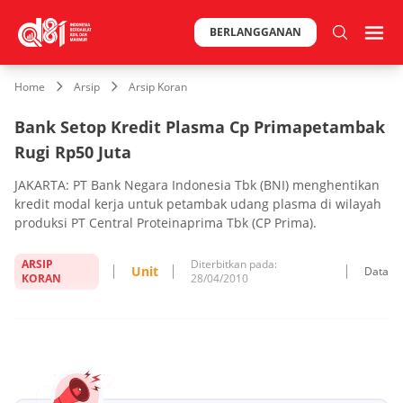
BERLANGGANAN
Home
Arsip
Arsip Koran
Bank Setop Kredit Plasma Cp Primapetambak
Rugi Rp50 Juta
JAKARTA: PT Bank Negara Indonesia Tbk (BNI) menghentikan
kredit modal kerja untuk petambak udang plasma di wilayah
produksi PT Central Proteinaprima Tbk (CP Prima).
ARSIP
Diterbitkan pada:
Unit
Data
KORAN
28/04/2010