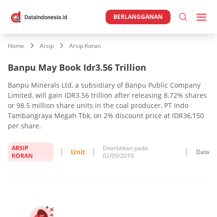
BERLANGGANAN
Home
Arsip
Arsip Koran
Banpu May Book Idr3.56 Trillion
Banpu Minerals Ltd, a subsidiary of Banpu Public Company
Limited, will gain IDR3.56 trillion after releasing 8.72% shares
or 98.5 million share units in the coal producer, PT Indo
Tambangraya Megah Tbk, on 2% discount price at IDR36,150
per share.
ARSIP
Diterbitkan pada:
Unit
Data
KORAN
02/09/2010