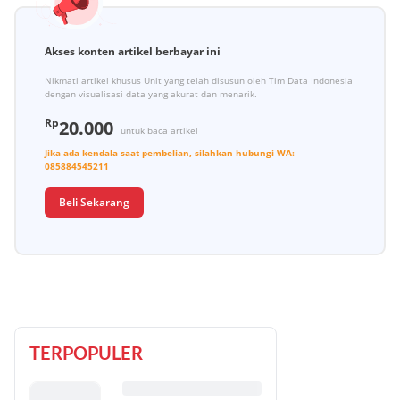
Akses konten artikel berbayar ini
Nikmati artikel khusus Unit yang telah disusun oleh Tim Data Indonesia
dengan visualisasi data yang akurat dan menarik.
Rp
20.000
untuk baca artikel
Jika ada kendala saat pembelian, silahkan hubungi
WA:
085884545211
Beli Sekarang
TERPOPULER