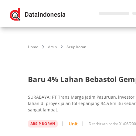
Home
Arsip
Arsip Koran
Baru 4% Lahan Bebastol Gem
SURABAYA: PT Trans Marga Jatim Pasuruan, investor
lahan di proyek jalan tol sepanjang 34,5 km itu se
sangat lambat.
Unit
ARSIP KORAN
Diterbitkan pada:
01/06/20