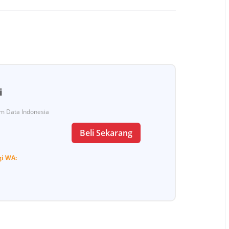
i
Tim Data Indonesia
Beli Sekarang
gi
WA: