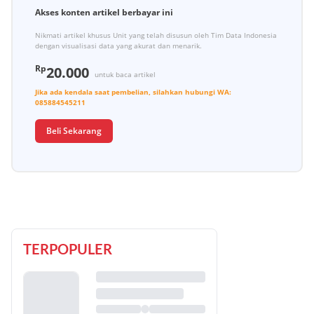
Akses konten artikel berbayar ini
Nikmati artikel khusus Unit yang telah disusun oleh Tim Data Indonesia
dengan visualisasi data yang akurat dan menarik.
Rp
20.000
untuk baca artikel
Jika ada kendala saat pembelian, silahkan hubungi
WA:
085884545211
Beli Sekarang
TERPOPULER