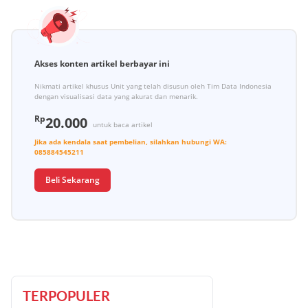
Akses konten artikel berbayar ini
Nikmati artikel khusus Unit yang telah disusun oleh Tim Data Indonesia
dengan visualisasi data yang akurat dan menarik.
Rp
20.000
untuk baca artikel
Jika ada kendala saat pembelian, silahkan hubungi
WA:
085884545211
Beli Sekarang
TERPOPULER