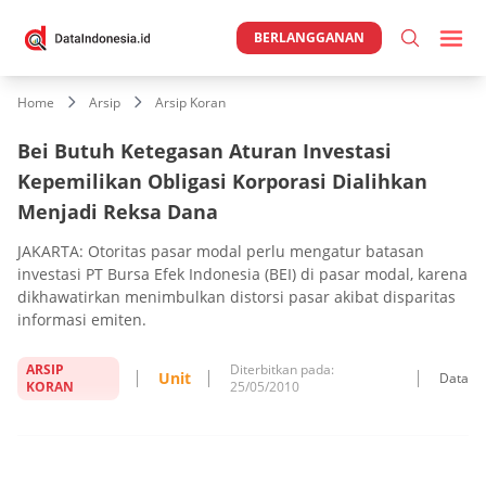
BERLANGGANAN
Home
Arsip
Arsip Koran
Bei Butuh Ketegasan Aturan Investasi
Kepemilikan Obligasi Korporasi Dialihkan
Menjadi Reksa Dana
JAKARTA: Otoritas pasar modal perlu mengatur batasan
investasi PT Bursa Efek Indonesia (BEI) di pasar modal, karena
dikhawatirkan menimbulkan distorsi pasar akibat disparitas
informasi emiten.
ARSIP
Diterbitkan pada:
Unit
Data
KORAN
25/05/2010