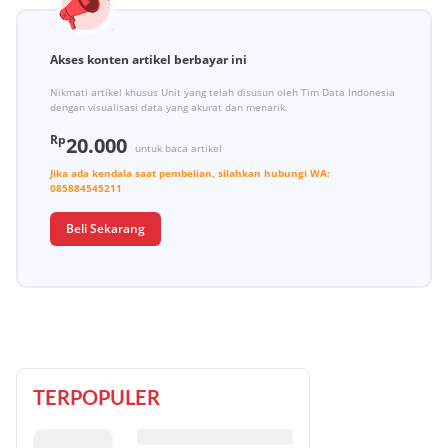
Akses konten artikel berbayar ini
Nikmati artikel khusus Unit yang telah disusun oleh Tim Data Indonesia
dengan visualisasi data yang akurat dan menarik.
Rp
20.000
untuk baca artikel
Jika ada kendala saat pembelian, silahkan hubungi
WA:
085884545211
Beli Sekarang
TERPOPULER