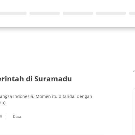
erintah di Suramadu
bangsa Indonesia. Momen itu ditandai dengan
u).
09
Data