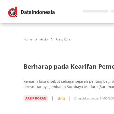
Home
Arsip
Arsip Koran
Berharap pada Kearifan Pem
Kemarin bisa disebut sebagai sejarah penting bagi 
diresmikannya Jembatan Surabaya-Madura (Suramad
Unit
ARSIP KORAN
Diterbitkan pada:
11/06/20