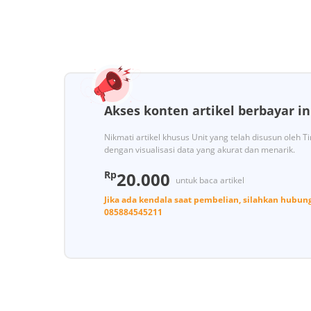
Akses konten artikel berbayar in
Nikmati artikel khusus Unit yang telah disusun oleh 
dengan visualisasi data yang akurat dan menarik.
Rp
20.000
untuk baca artikel
Jika ada kendala saat pembelian, silahkan hubun
085884545211