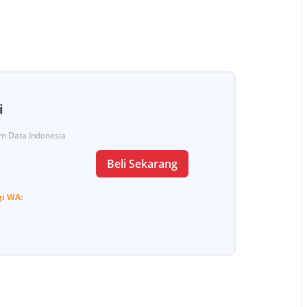
i
Tim Data Indonesia
Beli Sekarang
gi
WA: