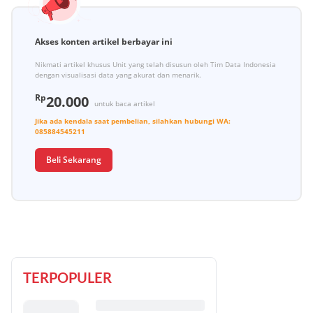
Akses konten artikel berbayar ini
Nikmati artikel khusus Unit yang telah disusun oleh Tim Data Indonesia
dengan visualisasi data yang akurat dan menarik.
Rp
20.000
untuk baca artikel
Jika ada kendala saat pembelian, silahkan hubungi
WA:
085884545211
Beli Sekarang
TERPOPULER