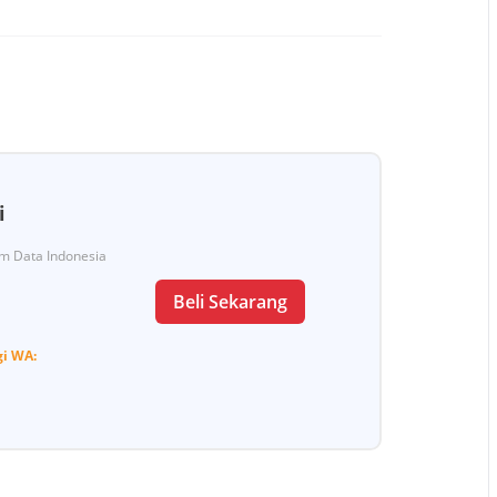
i
Tim Data Indonesia
Beli Sekarang
gi
WA: