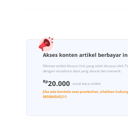
Akses konten artikel berbayar in
Nikmati artikel khusus Unit yang telah disusun oleh 
dengan visualisasi data yang akurat dan menarik.
Rp
20.000
untuk baca artikel
Jika ada kendala saat pembelian, silahkan hubun
085884545211