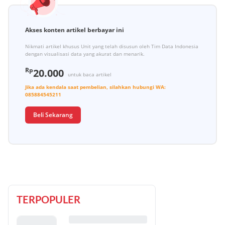
Akses konten artikel berbayar ini
Nikmati artikel khusus Unit yang telah disusun oleh Tim Data Indonesia
dengan visualisasi data yang akurat dan menarik.
Rp
20.000
untuk baca artikel
Jika ada kendala saat pembelian, silahkan hubungi
WA:
085884545211
Beli Sekarang
TERPOPULER