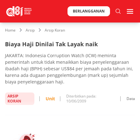
BERLANGGANAN
Home
Arsip
Arsip Koran
Biaya Haji Dinilai Tak Layak naik
JAKARTA: Indonesia Corruption Watch (ICW) meminta
pemerintah untuk tidak menaikkan biaya penyelenggaraan
ibadah haji (BPIH) sebesar US$84 per jemaah pada tahun ini,
karena ada dugaan penggelembungan (mark up) sejumlah
biaya penyelenggaraan haji.
ARSIP
Diterbitkan pada:
Unit
Data
KORAN
10/06/2009