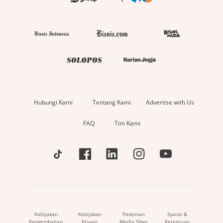
Hubungi Kami
Tentang Kami
Advertise with Us
FAQ
Tim Kami
Kebijakan
Kebijakan
Pedoman
Syarat &
Pengembalian
Privasi
Media Siber
Ketentuan