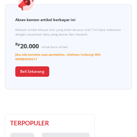
Akses konten artikel berbayar ini
Nikmati artikel khusus Unit yang telah disusun oleh Tim Data Indonesia
dengan visualisasi data yang akurat dan menarik.
Rp
20.000
untuk baca artikel
Jika ada kendala saat pembelian, silahkan hubungi
WA:
085884545211
Beli Sekarang
TERPOPULER