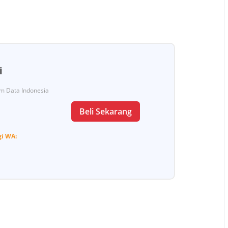
i
Tim Data Indonesia
Beli Sekarang
gi
WA: