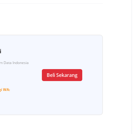
i
Tim Data Indonesia
Beli Sekarang
gi
WA: