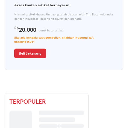
Akses konten artikel berbayar ini
Nikmati artikel khusus Unit yang telah disusun oleh Tim Data Indonesia
dengan visualisasi data yang akurat dan menarik.
Rp
20.000
untuk baca artikel
Jika ada kendala saat pembelian, silahkan hubungi
WA:
085884545211
Beli Sekarang
TERPOPULER